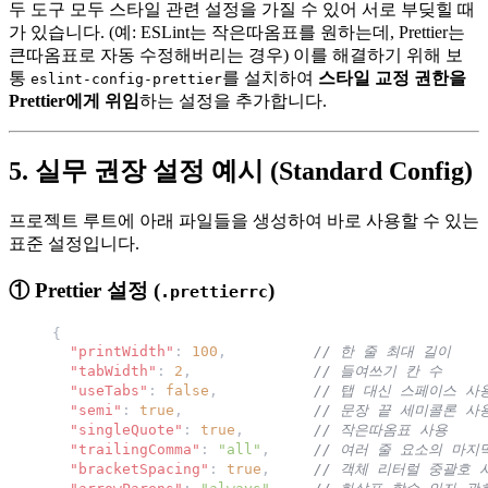
두 도구 모두 스타일 관련 설정을 가질 수 있어 서로 부딪힐 때
가 있습니다. (예: ESLint는 작은따옴표를 원하는데, Prettier는
큰따옴표로 자동 수정해버리는 경우) 이를 해결하기 위해 보
통
를 설치하여
스타일 교정 권한을
eslint-config-prettier
Prettier에게 위임
하는 설정을 추가합니다.
5. 실무 권장 설정 예시 (Standard Config)
프로젝트 루트에 아래 파일들을 생성하여 바로 사용할 수 있는
표준 설정입니다.
① Prettier 설정 (
)
.prettierrc
{
  "printWidth"
: 
100
,          
// 한 줄 최대 길이
  "tabWidth"
: 
2
,              
// 들여쓰기 칸 수
  "useTabs"
: 
false
,           
// 탭 대신 스페이스 사
  "semi"
: 
true
,               
// 문장 끝 세미콜론 사
  "singleQuote"
: 
true
,        
// 작은따옴표 사용
  "trailingComma"
: 
"all"
,     
// 여러 줄 요소의 마지
  "bracketSpacing"
: 
true
,     
// 객체 리터럴 중괄호 