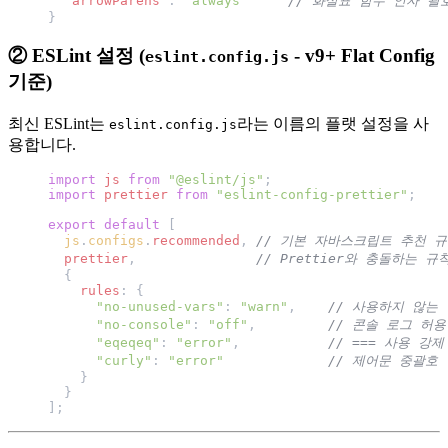
  "arrowParens"
: 
"always"
     // 화살표 함수 인자 괄
}
② ESLint 설정 (
- v9+ Flat Config
eslint.config.js
기준)
최신 ESLint는
라는 이름의 플랫 설정을 사
eslint.config.js
용합니다.
import
 js
 from
 "@eslint/js"
;
import
 prettier
 from
 "eslint-config-prettier"
;
export
 default
 [
  js
.
configs
.
recommended
, 
// 기본 자바스크립트 추천 
  prettier
,               
// Prettier와 충돌하는 
  {
    rules
: {
      "no-unused-vars"
: 
"warn"
,    
// 사용하지 않는
      "no-console"
: 
"off"
,         
// 콘솔 로그 허용
      "eqeqeq"
: 
"error"
,           
// === 사용 강제
      "curly"
: 
"error"
             // 제어문 중괄호
    }
  }
];