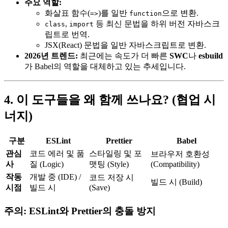
주요 역할:
화살표 함수(
)를 일반
으로 변환.
=>
function
,
등 최신 문법을 하위 버전 자바스크
class
import
립트로 번역.
JSX(React) 문법을 일반 자바스크립트로 변환.
2026년 트렌드:
최근에는 속도가 더 빠른
SWC
나
esbuild
가 Babel의 역할을 대체하고 있는 추세입니다.
4. 이 도구들을 왜 함께 쓰나요? (협업 시
너지)
구분
ESLint
Prettier
Babel
관심
코드 에러 및 품
스타일링 및 포
브라우저 호환성
사
질 (Logic)
맷팅 (Style)
(Compatibility)
작동
개발 중 (IDE) /
코드 저장 시
빌드 시 (Build)
시점
빌드 시
(Save)
주의: ESLint와 Prettier의 충돌 방지